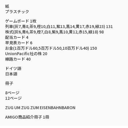
紙
プラスチック
ゲームボード 1枚
列車(灰7,青8,茶9,橙10,白11,紫13,黒14,黄17,赤19,緑23) 131
株式(灰6,青6,茶9,橙7,白8,紫9,黒10,黄12,赤15,緑18) 98
配当カード 4
早見表カード 6
お金(1百万ドル60,5百万ドル50,10百万ドル40) 150
UnionPacific社の株 20
線路カード 40
ドイツ語
日本語
冊子
8ページ
12ページ
ZUG UM ZUG ZUM EISENBAHNBARON
AMIGO商品紹介冊子 1冊