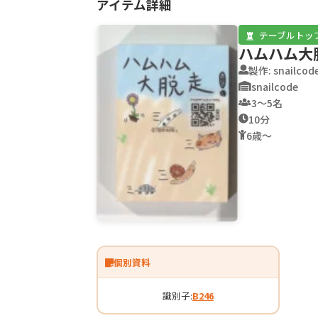
アイテム詳細
テーブルトッ
ハムハム大
製作: snailcod
snailcode
3〜5名
10分
6歳〜
個別資料
識別子:
B246