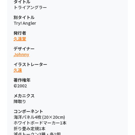
タイトル
トライアングラー
別タイトル
Try! Angler
発行者
久遠堂
デザイナー
Johnny
イラストレーター
久遠
著作権年
©︎2002
メカニクス
陣取り
コンポーネント
海洋パネル4枚 (20×20cm)
ホワイトボードマーカー1本
折り畳み定規1本
減点トークン3種・各1個