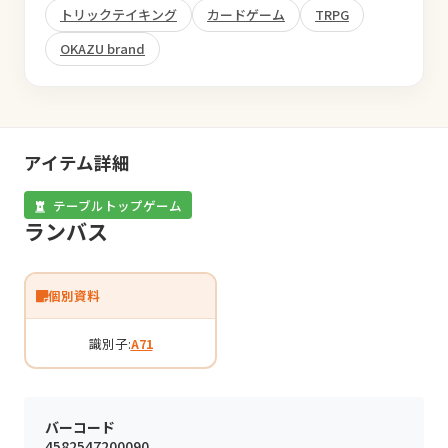
トリックテイキング
カードゲーム
TRPG
OKAZU brand
アイテム詳細
テーブルトップゲーム
ランバス
個別資料
識別子:
A71
バーコード
4582547200090