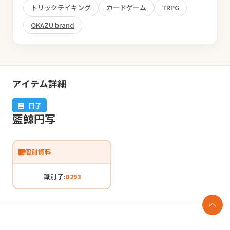
トリックテイキング
カードゲーム
TRPG
OKAZU brand
アイテム詳細
冊子
藍鯨円写
個別資料
識別子:
D293