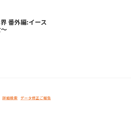
界 番外編:イース
女～
詳細検索
データ修正ご報告