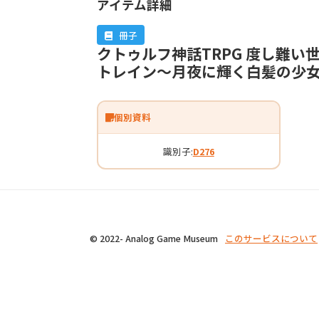
アイテム詳細
冊子
クトゥルフ神話TRPG 度し難い世
トレイン～月夜に輝く白髪の少
個別資料
識別子:
D276
© 2022- Analog Game Museum
このサービスについて