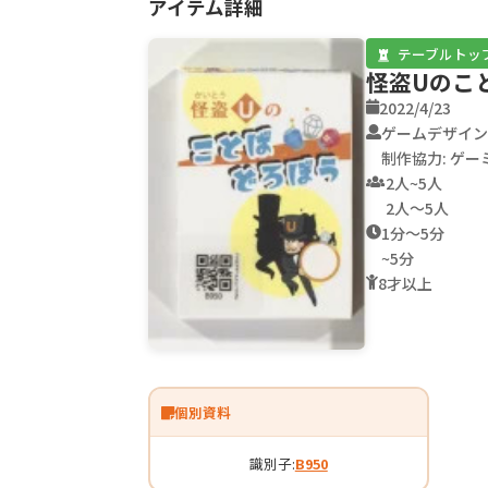
アイテム詳細
テーブルトッ
怪盗Uのこ
2022/4/23
ゲームデザイン:
制作協力: ゲ
2人~5人
2人～5人
1分～5分
~5分
8才以上
個別資料
識別子:
B950