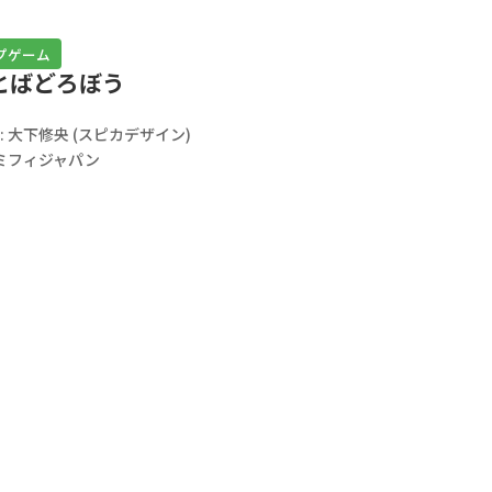
プゲーム
とばどろぼう
 大下修央 (スピカデザイン)
ーミフィジャパン