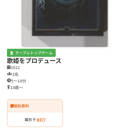
テーブルトップゲーム
歌姫をプロデュース
2022
2名
5〜10分
10歳〜
個別資料
識別子:
B877