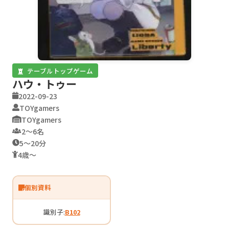
テーブルトップゲーム
ハウ・トゥー
2022-09-23
TOYgamers
TOYgamers
2〜6名
5〜20分
4歳〜
個別資料
識別子:
B102