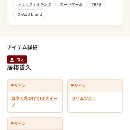
トリックテイキング
カードゲーム
TRPG
OKAZU brand
アイテム詳細
個人
居椿善久
デザイン
デザイン
はやく見つけて!イナイー
セイムワン！
ノ
デザイン