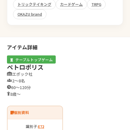
トリックテイキング
カードゲーム
TRPG
OKAZU brand
アイテム詳細
テーブルトップゲーム
ペトロポリス
エポック社
2〜8名
60〜120分
8歳〜
個別資料
識別子:
E72