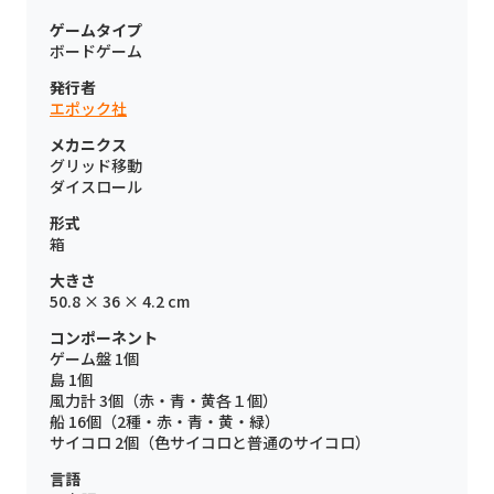
ゲームタイプ
ボードゲーム
発行者
エポック社
メカニクス
グリッド移動
ダイスロール
形式
箱
大きさ
50.8 × 36 × 4.2 cm
コンポーネント
ゲーム盤 1個
島 1個
風力計 3個（赤・青・黄各１個）
船 16個（2種・赤・青・黄・緑）
サイコロ 2個（色サイコロと普通のサイコロ）
言語