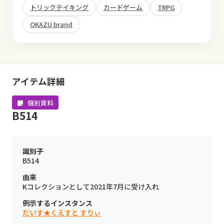
トリックテイキング
カードゲーム
TRPG
OKAZU brand
アイテム詳細
個別資料
B514
識別子
B514
由来
Kコレクションとして2021年7月に受け入れ
例示するインスタンス
だいす★くえすと すりぃ