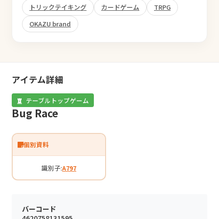
トリックテイキング
カードゲーム
TRPG
OKAZU brand
アイテム詳細
テーブルトップゲーム
Bug Race
個別資料
識別子:
A797
バーコード
4620758131595