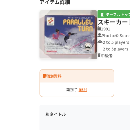
アイテム詳細
テーブルトッ
スキーカー
1991
Photo:© Scot
2 to 5 players
2 to 5players
中級者
個別資料
識別子:
B539
別タイトル