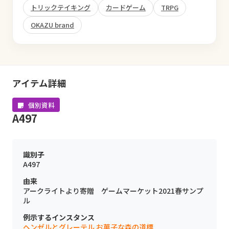
トリックテイキング
カードゲーム
TRPG
OKAZU brand
アイテム詳細
個別資料
A497
識別子
A497
由来
アークライトより寄贈 ゲームマーケット2021春サンプ
ル
例示するインスタンス
ヘンゼルとグレーテル お菓子な森の道標