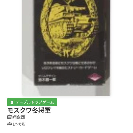
テーブルトップゲーム
モスクワ冬将軍
翔企画
1〜6名