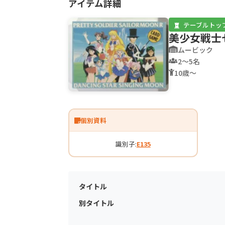
アイテム詳細
テーブルトッ
美少女戦士
ムービック
2〜5名
10歳〜
個別資料
識別子:
E135
タイトル
別タイトル