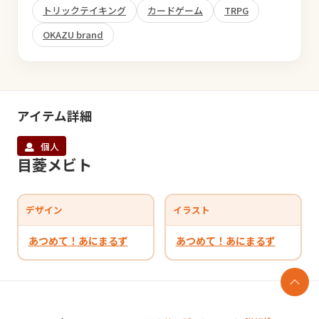
トリックテイキング
カードゲーム
TRPG
OKAZU brand
アイテム詳細
個人
目菱メビト
デザイン
イラスト
あつめて！あにまるず
あつめて！あにまるず