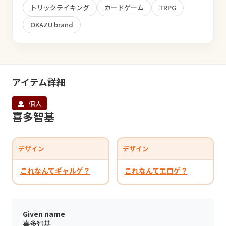
トリックテイキング
カードゲーム
TRPG
OKAZU brand
アイテム詳細
個人
喜多智基
デザイン
デザイン
これなんてギャルゲ？
これなんてエロゲ？
Given name
喜多智基