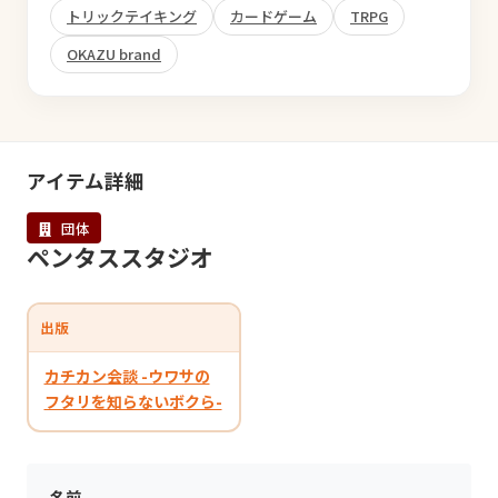
トリックテイキング
カードゲーム
TRPG
OKAZU brand
アイテム詳細
団体
ペンタススタジオ
出版
カチカン会談 -ウワサの
フタリを知らないボクら-
名前