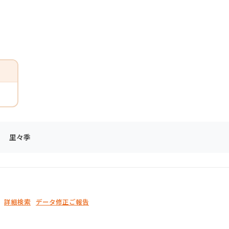
里々季
詳細検索
データ修正ご報告