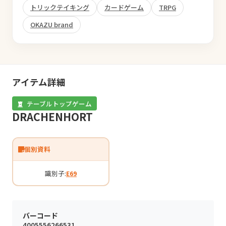
トリックテイキング
カードゲーム
TRPG
OKAZU brand
アイテム詳細
テーブルトップゲーム
DRACHENHORT
個別資料
識別子:
E69
バーコード
4005556266531