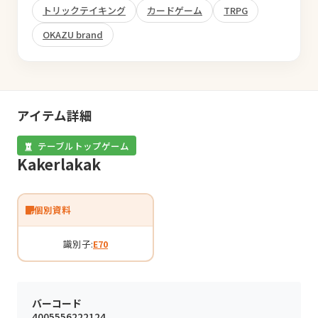
トリックテイキング
カードゲーム
TRPG
OKAZU brand
アイテム詳細
テーブルトップゲーム
Kakerlakak
個別資料
識別子:
E70
バーコード
4005556222124