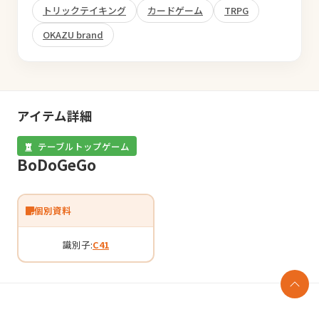
トリックテイキング
カードゲーム
TRPG
OKAZU brand
アイテム詳細
テーブルトップゲーム
BoDoGeGo
個別資料
識別子:
C41