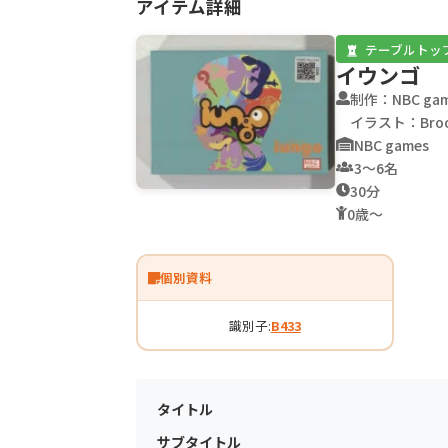
アイテム詳細
テーブルトッ
イウンゴ
制作：NBC gam
イラスト：Bro
NBC games
3〜6名
30分
0歳〜
個別資料
識別子:
B433
タイトル
サブタイトル