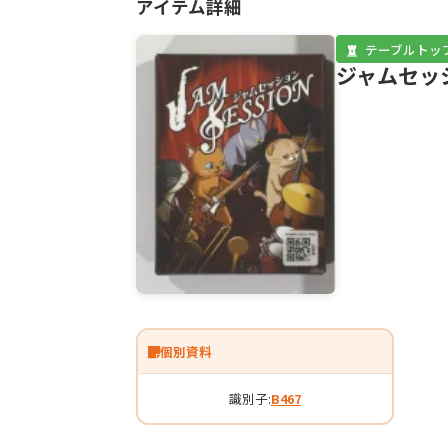
アイテム詳細
テーブルトッ
ジャムセッ
個別資料
識別子:
B467