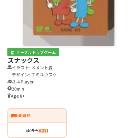
テーブルトップゲーム
スナックス
イラスト: メメント森
デザイン: エミユウスケ
3-4 Player
20min
Age 8+
個別資料
識別子:
B391