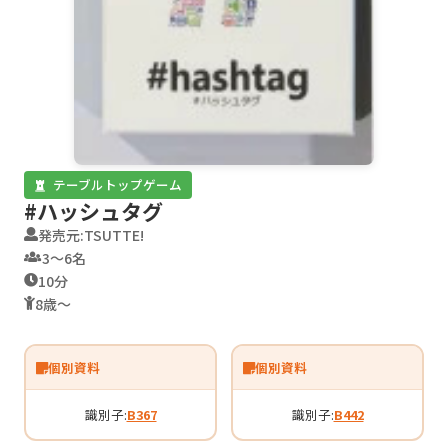
テーブルトップゲーム
#ハッシュタグ
発売元:TSUTTE!
3〜6名
10分
8歳〜
個別資料
個別資料
識別子:
B367
識別子:
B442