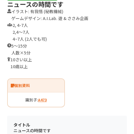
ニュースの時間です
イラスト: 有我悟 (秘教機械)
ゲームデザイン: A.I.Lab. 遊 & ささみ企画
2, 4-7人
2,4〜7人
4~7人 (2人でも可)
5〜15分
人数×5分
10さい以上
10歳以上
個別資料
識別子:
A473
タイトル
ニュースの時間です