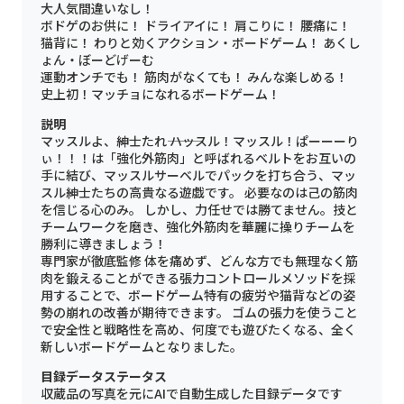
大人気間違いなし！
ボドゲのお供に！ ドライアイに！ 肩こりに！ 腰痛に！
猫背に！ わりと効くアクション・ボードゲーム！ あくし
ょん・ぼーどげーむ
運動オンチでも！ 筋肉がなくても！ みんな楽しめる！
史上初！マッチョになれるボードゲーム！
説明
マッスルよ、紳士たれ――― ハッスル！マッスル！ぱーーーり
ぃ！！！は「強化外筋肉」と呼ばれるベルトをお互いの
手に結び、マッスルサーベルでパックを打ち合う、マッ
スル紳士たちの高貴なる遊戯です。 必要なのは己の筋肉
を信じる心のみ。 しかし、力任せでは勝てません。技と
チームワークを磨き、強化外筋肉を華麗に操りチームを
勝利に導きましょう！
専門家が徹底監修 体を痛めず、どんな方でも無理なく筋
肉を鍛えることができる張力コントロールメソッドを採
用することで、ボードゲーム特有の疲労や猫背などの姿
勢の崩れの改善が期待できます。 ゴムの張力を使うこと
で安全性と戦略性を高め、何度でも遊びたくなる、全く
新しいボードゲームとなりました。
目録データステータス
収蔵品の写真を元にAIで自動生成した目録データです