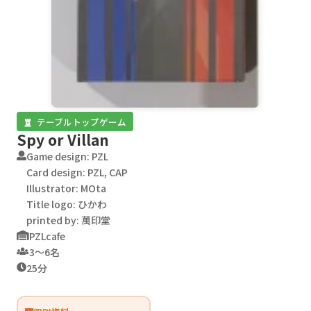
テーブルトップゲーム
Spy or Villan
Game design: PZL
Card design: PZL, CAP
Illustrator: MOta
Title logo: ひかわ
printed by: 萬印堂
PZLcafe
3〜6名
25分