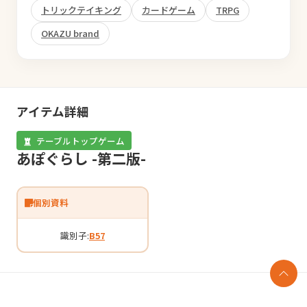
トリックテイキング
カードゲーム
TRPG
OKAZU brand
アイテム詳細
テーブルトップゲーム
あぽぐらし -第二版-
個別資料
識別子:
B57