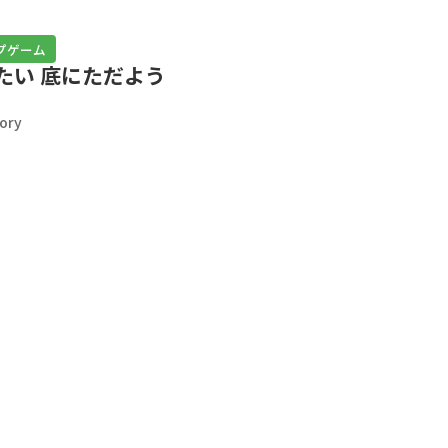
プゲーム
たい 底にただよう
ory