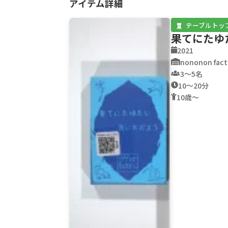
アイテム詳細
テーブルトッ
果てにたゆ
2021
nononon fact
3〜5名
10〜20分
10歳〜