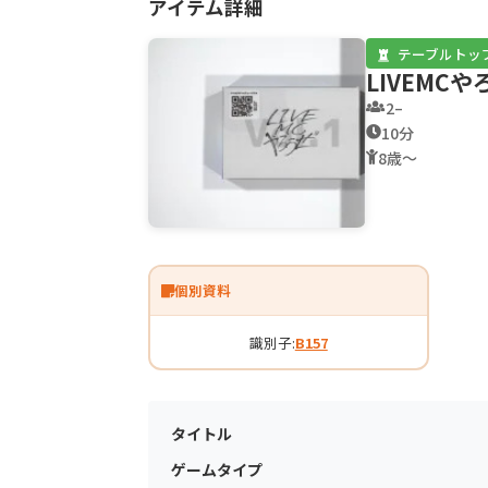
アイテム詳細
テーブルトッ
LIVEMC
2–
10分
8歳〜
個別資料
識別子:
B157
タイトル
ゲームタイプ