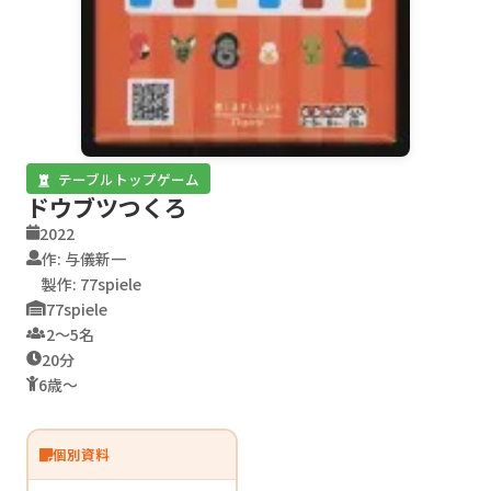
テーブルトップゲーム
ドウブツつくろ
2022
作: 与儀新一
製作: 77spiele
77spiele
2〜5名
20分
6歳〜
個別資料