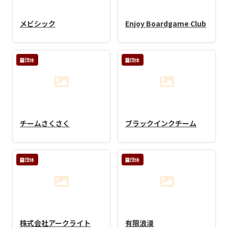
メビシック
Enjoy Boardgame Club
団体
団体
チームさくさく
ブラックインクチーム
団体
団体
株式会社アークライト
有限浪漫