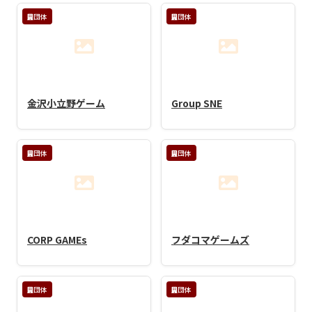
団体
団体
金沢小立野ゲーム
Group SNE
団体
団体
CORP GAMEs
フダコマゲームズ
団体
団体