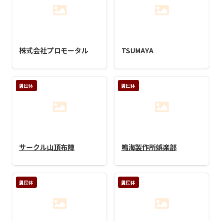
株式会社プロモータル
TSUMAYA
団体
団体
サークル山頂布陣
鳴海製作所娯楽部
団体
団体