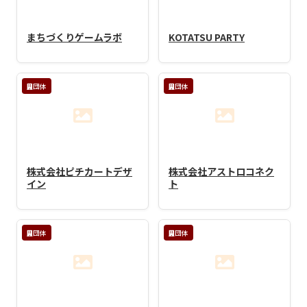
まちづくりゲームラボ
KOTATSU PARTY
団体
団体
株式会社ピチカートデザ
株式会社アストロコネク
イン
ト
団体
団体