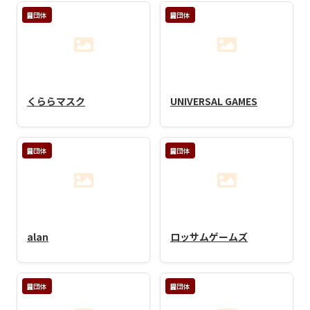
団体
団体
くららマスク
UNIVERSAL GAMES
団体
団体
alan
ロッサムゲームズ
団体
団体