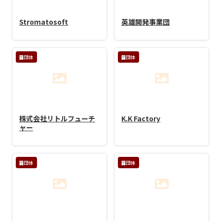
Stromatosoft
英雄開発事業団
団体
団体
株式会社リトルフューチ
K.K Factory
ャー
団体
団体