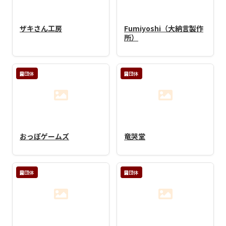
ザキさん工房
Fumiyoshi（大納言製作
所）
団体
団体
おっぽゲームズ
竜哭堂
団体
団体