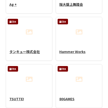
Ag +
阪大盤上舞踏会
団体
団体
タンキュー株式会社
Hammer Works
団体
団体
TSUTTE!
80GAMES