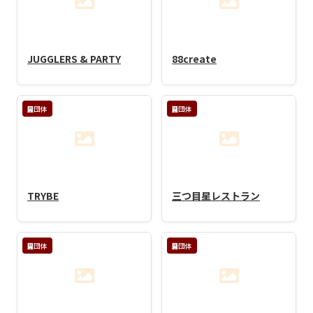
JUGGLERS & PARTY
88create
団体
団体
TRYBE
三つ目星レストラン
団体
団体