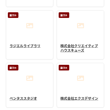
団体
団体
ラジエルライブラリ
株式会社クリエイティブ
ハウスキューズ
団体
団体
ペンタススタジオ
株式会社エクスデザイン