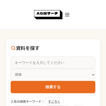
資料を探す
検索する
人気の検索キーワード：
すごろく