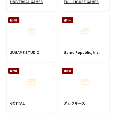
UNIVERSAL GAMES
FULL HOUSE GAMES
団体
団体
JUGAME STUDIO
Game Republic, Inc.
団体
団体
GOTTA2
ダックルーズ