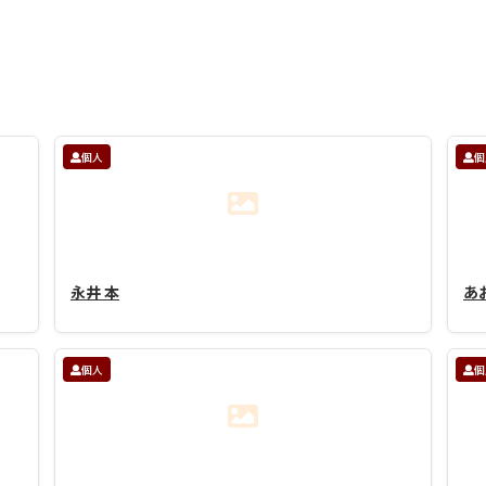
個人
個
永井 本
あ
個人
個