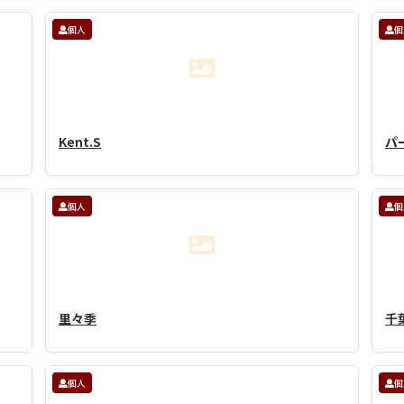
個人
個
Kent.S
パ
個人
個
里々季
千
個人
個