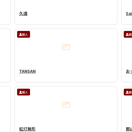
久遠
Sa
個人
個
TANSAN
お
個人
個
紅灯無形
郡