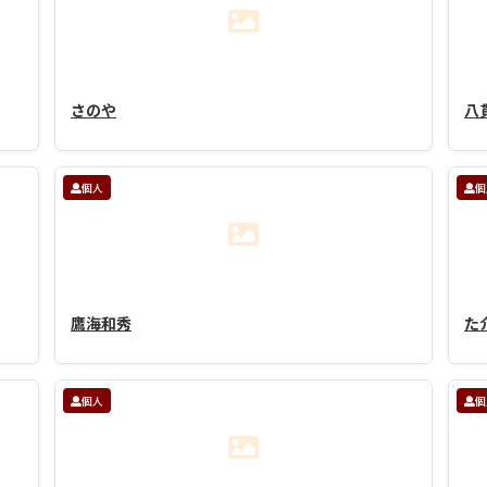
さのや
八
個人
個
鷹海和秀
た
個人
個