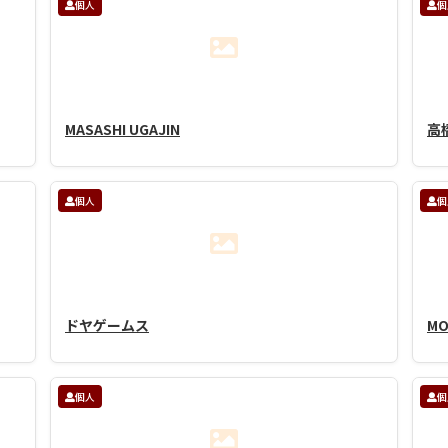
個人
個
MASASHI UGAJIN
高
個人
個
ドヤゲームス
MO
個人
個