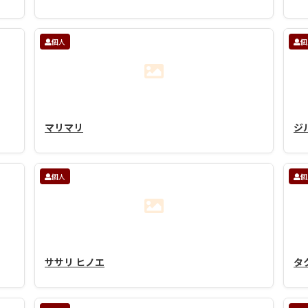
個人
個
マリマリ
ジ
個人
個
ササリ ヒノエ
タク