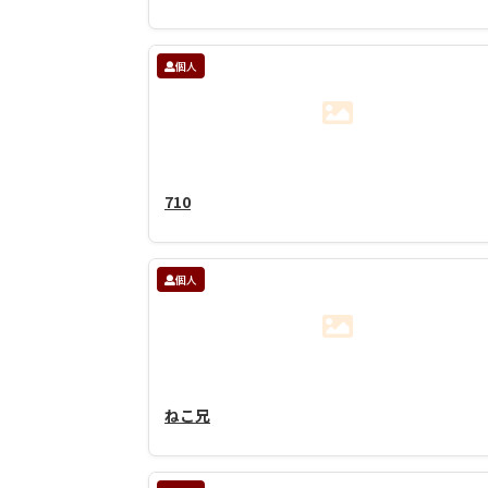
個人
710
個人
ねこ兄