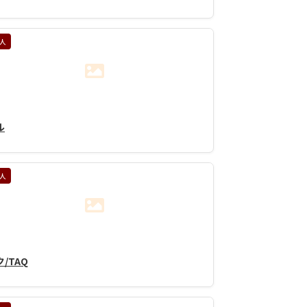
人
ル
人
/TAQ