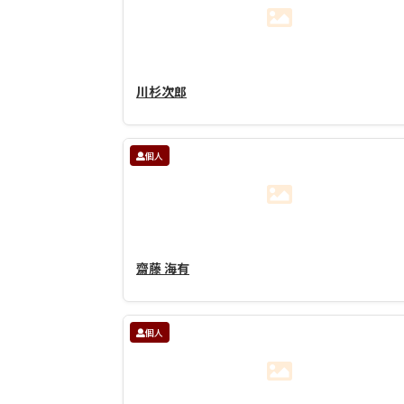
川杉次郎
個人
齋藤 海有
個人