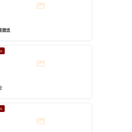
貫徹世
人
介
人