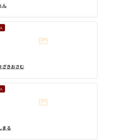
ぅん
人
まざきおさむ
人
しまる