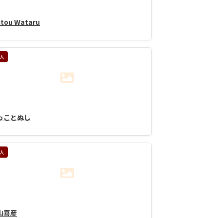
itou Wataru
人
っことぬし
人
山喜彦