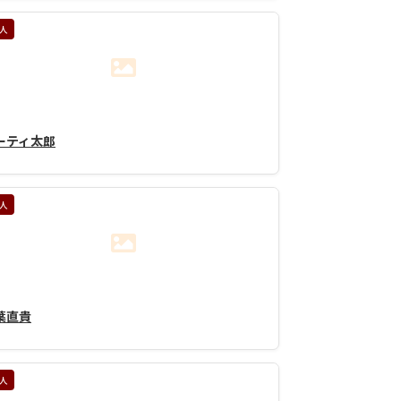
人
ーティ太郎
人
葉直貴
人