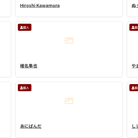
Hiroshi Kawamura
ぬ
個人
個
椎名隼也
や
個人
個
あにぱんだ
し