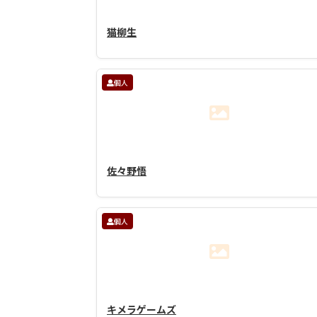
猫柳生
個人
佐々野悟
個人
キメラゲームズ