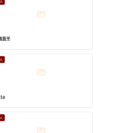
人
橋晋平
人
ta
人