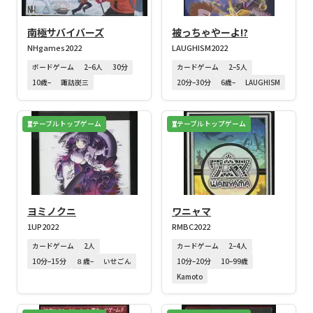
南極サバイバーズ
被っちゃやーよ!?
NHgames
2022
LAUGHISM
2022
ボードゲーム
2–6人
30分
カードゲーム
2–5人
10歳–
諏訪炭三
20分–30分
6歳–
LAUGHISM
テーブルトップゲーム
テーブルトップゲーム
ヨミノクニ
ワニャマ
1UP
2022
RMBC
2022
カードゲーム
2人
カードゲーム
2–4人
10分–15分
８歳–
いせごん
10分–20分
10–99歳
Kamoto