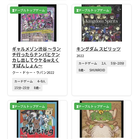
テーブルトップゲーム
テーブルトップゲーム
ギャルメゾン渋谷 ～ラン
キングダム スピリッツ
チ行ったらナンパとケン
2022
カし出してウケるwえく
カードゲーム
2人
5分–20分
すぱんしょん～
8歳–
SHUNROID
クー・ドゥー・ラパン
2022
カードゲーム
4–9人
15分–25分
8歳–
テーブルトップゲーム
テーブルトップゲーム