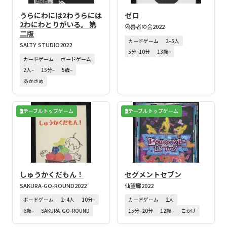
うらにわには2わうらには
ゼロ
2わにわとりがいる。 第
偽善者の会
2022
二版
カードゲーム
2–5人
SALTY STUDIO
2022
5分–10分
13歳–
カードゲーム
ボードゲーム
2人–
15分–
5歳–
あかさめ
テーブルトップゲーム
テーブルトップゲーム
しゅうかくだもん！
セグメントセブン
SAKURA-GO-ROUND
2022
仙望廊
2022
ボードゲーム
2–4人
10分–
カードゲーム
2人
6歳–
SAKURA-GO-ROUND
15分–20分
12歳–
こかげ