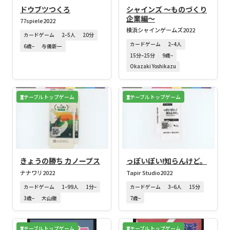
ドウブツつくろ
シャインズ ～ものづくり
企業編～
77spiele
2022
横浜シャインゲームズ
2022
カードゲーム
2–5人
20分
カードゲーム
2–4人
6歳–
与儀新一
15分–25分
9歳–
Okazaki Yoshikazu
テーブルトップゲーム
テーブルトップゲーム
きょうの勝ち カノープス
っぽいぽい!知らんけど。
ナナワリ
2022
Tapir Studio
2022
カードゲーム
1–99人
1分–
カードゲーム
3–6人
15分
3歳–
大山徹
7歳–
テーブルトップゲーム
テーブルトップゲーム