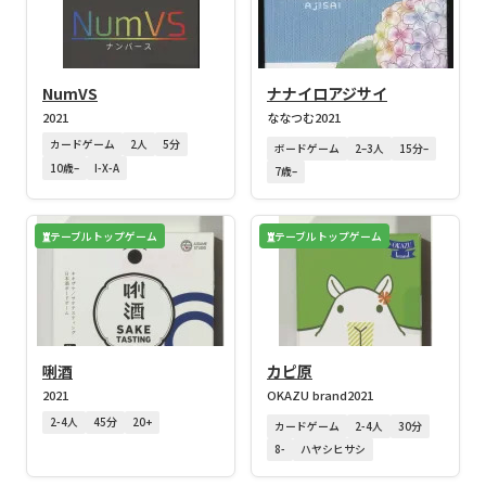
NumVS
ナナイロアジサイ
2021
ななつむ
2021
カードゲーム
2人
5分
ボードゲーム
2–3人
15分–
10歳–
I-X-A
7歳–
テーブルトップゲーム
テーブルトップゲーム
唎酒
カピ原
2021
OKAZU brand
2021
2-4人
45分
20+
カードゲーム
2-4人
30分
8-
ハヤシヒサシ