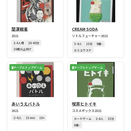
楚漢戦雀
CREAM SODA
2021
リトルフューチャー
2021
2-4人用
20-40分
3–4人
15分
9歳–
10歳以上向け
エミユウスケ
テーブルトップゲーム
テーブルトップゲーム
あいうえバトル
喫茶ヒトイキ
2021
コスメボックス
2021
2~6人
15 min
10+
カードゲーム
2–6人
15分
8歳–