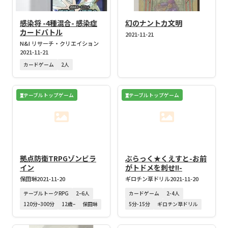
感染将 -4種混合- 感染症
幻のナントカ文明
カードバトル
2021-11-21
N&I リサーチ・クリエイション
2021-11-21
カードゲーム
2人
テーブルトップゲーム
テーブルトップゲーム
拠点防衛TRPGゾンビラ
ぶらっく★くえすと-お前
イン
がトドメを刺せ!!-
保田琳
2021-11-20
ギロチン草ドリル
2021-11-20
テーブルトークRPG
2–6人
カードゲーム
2-4人
120分–300分
12歳–
保田琳
5分-15分
ギロチン草ドリル