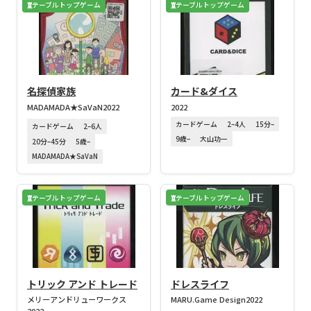
テーブルトップゲーム
テーブルトップゲーム
名探偵家族
カード&ダイス
MADAMADA★SaVaN
2022
2022
カードゲーム
2–4人
15分–
カードゲーム
2–6人
9歳–
大山功一
20分–45分
5歳–
MADAMADA★SaVaN
テーブルトップゲーム
テーブルトップゲーム
トリック アンド トレード
ドレスライフ
メリーアンドリューワークス
MARU.Game Design
2022