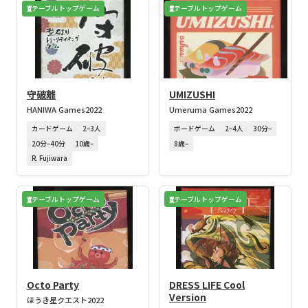
テーブルトップゲーム
テーブルトップゲーム
守破離
UMIZUSHI
HANIWA Games
2022
Umeruma Games
2022
カードゲーム
2–3人
ボードゲーム
2–4人
30分–
20分–40分
10歳–
8歳–
R. Fujiwara
テーブルトップゲーム
テーブルトップゲーム
Octo Party
DRESS LIFE Cool
Version
ほうき星クエスト
2022