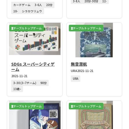
3-8人
20分-30分
12-
カードゲーム
3-6人
20分
10-
シラカワリュウ
テーブルトップゲーム
テーブルトップゲーム
SDGs スーパーシティゲ
無音潜航
ーム
URA
2021-11-21
2021-11-21
URA
3–30 (3–7チーム)
90分
13歳–
テーブルトップゲーム
テーブルトップゲーム