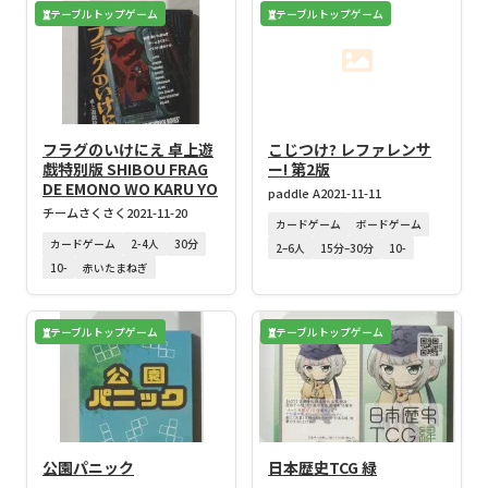
テーブルトップゲーム
テーブルトップゲーム
フラグのいけにえ 卓上遊
こじつけ? レファレンサ
戯特別版 SHIBOU FRAG
ー! 第2版
DE EMONO WO KARU YO
paddle A
2021-11-11
チームさくさく
2021-11-20
カードゲーム
ボードゲーム
カードゲーム
2-4人
30分
2–6人
15分–30分
10-
10-
赤いたまねぎ
テーブルトップゲーム
テーブルトップゲーム
公園パニック
日本歴史TCG 緑