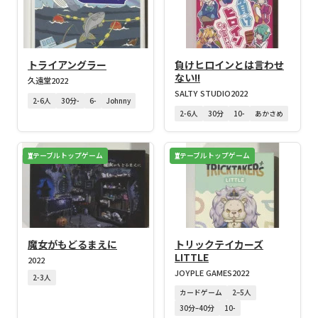
トライアングラー
負けヒロインとは言わせ
ない!!
久遠堂
2022
SALTY STUDIO
2022
2-6人
30分-
6-
Johnny
2-6人
30分
10-
あかさめ
テーブルトップゲーム
テーブルトップゲーム
魔女がもどるまえに
トリックテイカーズ
LITTLE
2022
JOYPLE GAMES
2022
2-3人
カードゲーム
2–5人
30分–40分
10-