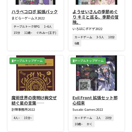
ハラペコロボ 拡張パック
ようせいさんの季節めぐ
り キミと巡る、季節の冒
まどらーゲームス
2022
険。
テーブルトークRPG
1–6人
いろはにボドゲ
2022
15分
12歳–
ぐれみー(王子)
カードゲーム
3-5人
10分
6歳
テーブルトップゲーム
テーブルトップゲーム
魔術世界の夜明け絢交ぜ
Evil Front 拡張セット邪
紡ぐ星の言葉――
心招来
計陣事務所
2022
Susabi Games
2022
4人–
15分–
カードゲーム
2人
20分
10歳–
かく