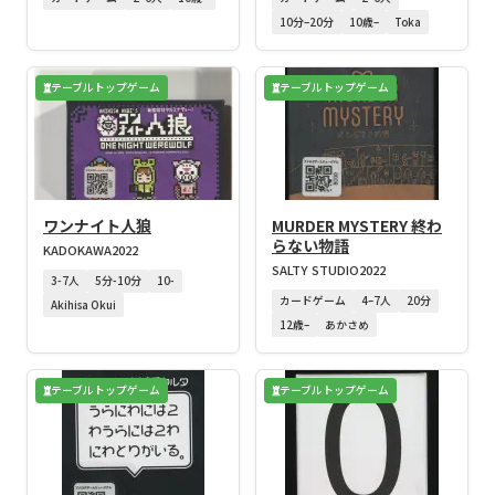
10分–20分
10歳–
Toka
テーブルトップゲーム
テーブルトップゲーム
ワンナイト人狼
MURDER MYSTERY 終わ
らない物語
KADOKAWA
2022
SALTY STUDIO
2022
3-7人
5分-10分
10-
カードゲーム
4–7人
20分
Akihisa Okui
12歳–
あかさめ
テーブルトップゲーム
テーブルトップゲーム