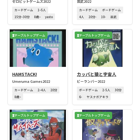
ゼロビットゲームズ
2022
芸武
2022
カードゲーム
1–5人
カードゲーム
ボードゲーム
15分–30分
8歳–
yasto
4人
20分-
10-
芸武
テーブルトップゲーム
テーブルトップゲーム
HAMSTACK!
カッパと猿と宇宙人
Umeruma Games
2022
ビーランバー
2022
カードゲーム
2–4人
20分
ボードゲーム
2-5人
30分
8歳–
6-
ヤスナガアキラ
テーブルトップゲーム
テーブルトップゲーム