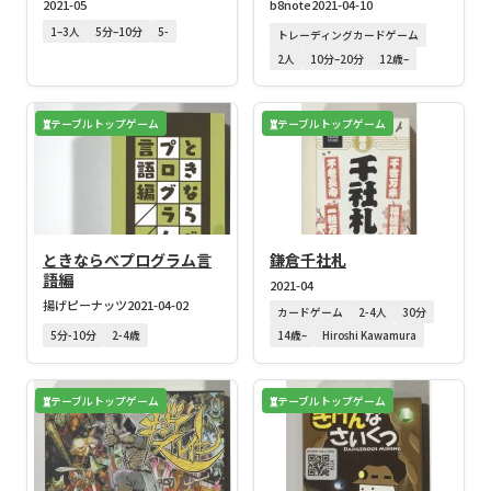
2021-05
b8note
2021-04-10
1–3人
5分–10分
5-
トレーディングカードゲーム
2人
10分–20分
12歳–
テーブルトップゲーム
テーブルトップゲーム
ときならべプログラム言
鎌倉千社札
語編
2021-04
揚げピーナッツ
2021-04-02
カードゲーム
2-4人
30分
5分-10分
2-4歳
14歳–
Hiroshi Kawamura
テーブルトップゲーム
テーブルトップゲーム