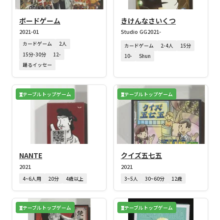
ボードゲーム
きけんなさいくつ
2021-01
Studio GG
2021-
カードゲーム
2人
カードゲーム
2-4人
15分
15分-30分
12-
10-
Shun
踊るイッセー
テーブルトップゲーム
テーブルトップゲーム
NANTE
クイズ五七五
2021
2021
4~6人用
20分
4歳以上
3~5人
30~60分
12歳
テーブルトップゲーム
テーブルトップゲーム