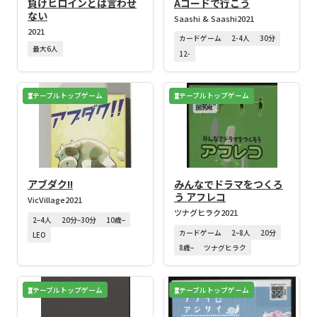
負けヒロインとは言わせ
Aコードで行こう
ない
Saashi & Saashi
2021
2021
カードゲーム
2-4人
30分
最大6人
12-
テーブルトップゲーム
テーブルトップゲーム
アブダク!!
みんなでドラマをつくろ
う アフレコ
VicVillage
2021
ツナグヒラク
2021
2–4人
20分–30分
10歳–
カードゲーム
2–8人
20分
LEO
8歳–
ツナグヒラク
テーブルトップゲーム
テーブルトップゲーム