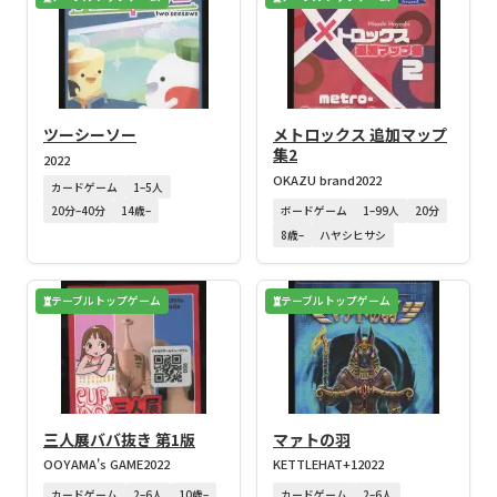
ツーシーソー
メトロックス 追加マップ
集2
2022
OKAZU brand
2022
カードゲーム
1–5人
ボードゲーム
1–99人
20分
20分–40分
14歳–
8歳–
ハヤシヒサシ
テーブルトップゲーム
テーブルトップゲーム
三人展ババ抜き 第1版
マァトの羽
OOYAMA's GAME
2022
KETTLEHAT+1
2022
カードゲーム
2–6人
10歳–
カードゲーム
2–6人