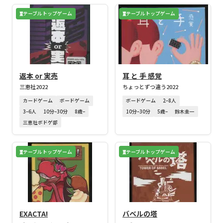
テーブルトップゲーム
テーブルトップゲーム
返本 or 実売
耳 と 手 感覚
三恵社
2022
ちょっとずつ違う
2022
カードゲーム
ボードゲーム
ボードゲーム
2–8人
3–6人
10分–30分
8歳–
10分–30分
5歳–
鈴木圭一
三恵社ボドゲ部
テーブルトップゲーム
テーブルトップゲーム
EXACTA!
バベルの塔