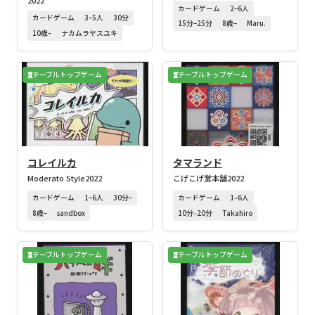
2022
カードゲーム
2–6人
カードゲーム
3–5人
30分
15分–25分
8歳–
Maru.
10歳–
ナカムラヤスユキ
テーブルトップゲーム
テーブルトップゲーム
コレイルカ
タマランド
Moderato Style
2022
こげこげ堂本舗
2022
カードゲーム
1–6人
30分–
カードゲーム
1‒6人
8歳–
sandbox
10分‒20分
Takahiro
テーブルトップゲーム
テーブルトップゲーム