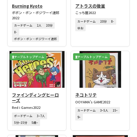
Burning Kyoto
アトラスの後釜
ボボン・ボン・ボジワーイ連邦
こっち屋
2022
2022
カードゲーム
20分
8-
カードゲーム
2人
20分
ゆお
8-
ボボン・ボン・ボジワーイ連邦
テーブルトップゲーム
テーブルトップゲーム
ファインディングヒーロ
ネコトリテ
ーズ
OOYAMA's GAME
2022
Red i Games
2022
カードゲーム
3ｰ5人
15ｰ
ボードゲーム
3–7人
9ｰ
5分–15分
5歳–