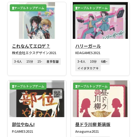
テーブルトップゲーム
テーブルトップゲーム
これなんてエロゲ？
ハリーガール
株式会社エクスデザイン
2021
IIDAGAMES
2021
3-6人
15分
15-
喜多智基
3–8人
10分
6歳–
イイダタカアキ
テーブルトップゲーム
テーブルトップゲーム
部位やねん!
昼ドラ川柳 新装版
P.GAMES
2021
Anaguma
2021