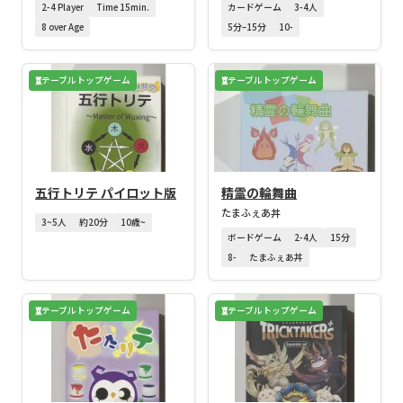
2-4 Player
Time 15min.
カードゲーム
3-4人
8 over Age
5分–15分
10-
テーブルトップゲーム
テーブルトップゲーム
五行トリテ パイロット版
精霊の輪舞曲
たまふぇあ丼
3~5人
約20分
10歳~
ボードゲーム
2-4人
15分
8-
たまふぇあ丼
テーブルトップゲーム
テーブルトップゲーム