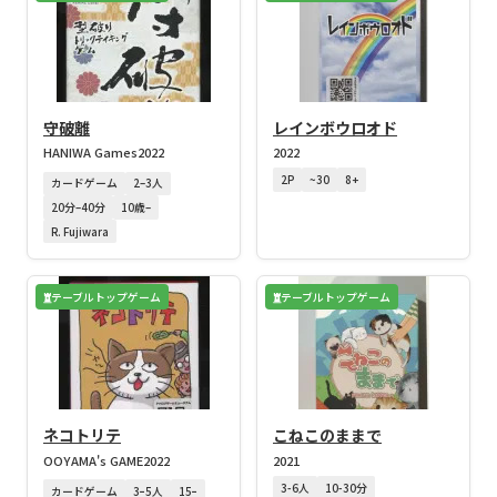
守破離
レインボウロオド
HANIWA Games
2022
2022
2P
~30
8+
カードゲーム
2–3人
20分–40分
10歳–
R. Fujiwara
テーブルトップゲーム
テーブルトップゲーム
ネコトリテ
こねこのままで
OOYAMA's GAME
2022
2021
3-6人
10-30分
カードゲーム
3ｰ5人
15ｰ