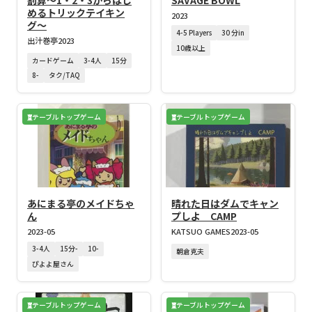
割算～1・2・3からはじ
SAVAGE BOWL
めるトリックテイキン
2023
グ〜
4-5 Players
30 分in
出汁巻亭
2023
10歳以上
カードゲーム
3-4人
15分
8-
タク/TAQ
テーブルトップゲーム
テーブルトップゲーム
あにまる亭のメイドちゃ
晴れた日はダムでキャン
ん
プしよ CAMP
2023-05
KATSUO GAMES
2023-05
3-4人
15分-
10-
朝倉克夫
ぴよよ屋さん
テーブルトップゲーム
テーブルトップゲーム