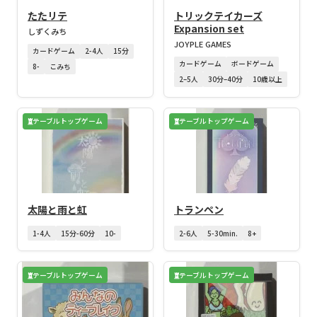
たたリテ
トリックテイカーズ
Expansion set
しずくみち
JOYPLE GAMES
カードゲーム
2-4人
15分
カードゲーム
ボードゲーム
8-
こみち
2–5人
30分–40分
10歳以上
テーブルトップゲーム
テーブルトップゲーム
太陽と雨と虹
トランペン
1-4人
15分-60分
10-
2-6人
5-30min.
8+
テーブルトップゲーム
テーブルトップゲーム