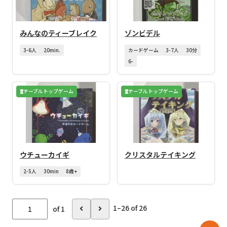
みんなのティーブレイク
ゾンビデル
3-6人
20min.
カードゲーム
3-7人
30分
6-
テーブルトップゲーム
テーブルトップゲーム
ウチューカイギ
クリスタルテイキング
2-5人
30min
8歳+
1–26 of 26
of 1