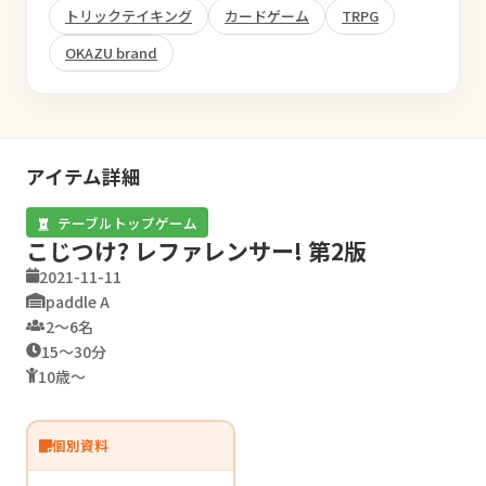
トリックテイキング
カードゲーム
TRPG
OKAZU brand
アイテム詳細
テーブルトップゲーム
こじつけ? レファレンサー! 第2版
2021-11-11
paddle A
2〜6名
15〜30分
10歳〜
個別資料