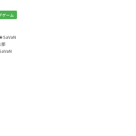
プゲーム
★SaVaN
圭那
SaVaN