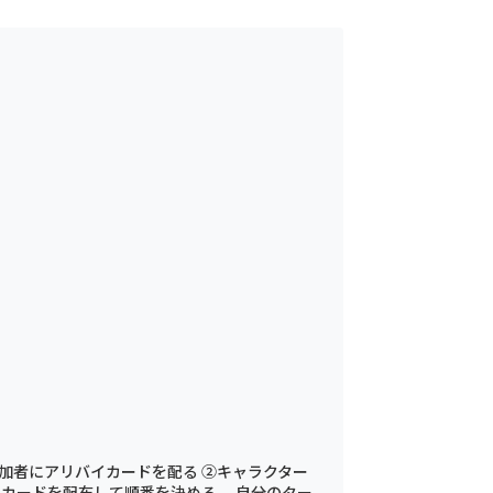
①参加者にアリバイカードを配る ②キャラクター
めカードを配布して順番を決める 自分のター