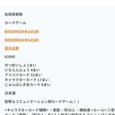
名探偵家族
カードゲーム
MADAMADA★SaVaN
MADAMADA★SaVaN
蒼井圭那
¥2000
せつめいしょ 1まい
いちらんひょう 4まい
アリバイカード 32まい
キャラクターカード 17まい
じゅんばんぎめカード 6まい
日本語
知育＆コミュニケーション用カードゲーム！！
<キャラクターカード種類> ・家族 ・町の人 ・関係者 <ルール> 
カード「家族」「町の人」を1人１枚ずつ配布する ③じゅんばんぎ