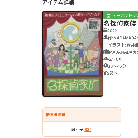
アイテム詳細
テーブルトッ
名探偵家族
2022
作:MADAMADA
イラスト:蒼井
MADAMADA★
2〜6名
20〜45分
5歳〜
個別資料
識別子:
B34