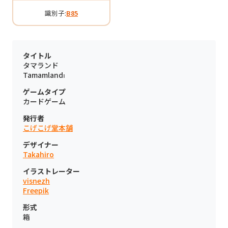
識別子:
B85
タイトル
タマランド
Tamamlandı
ゲームタイプ
カードゲーム
発行者
こげこげ堂本舗
デザイナー
Takahiro
イラストレーター
visnezh
Freepik
形式
箱