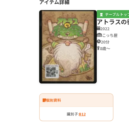
アイテム詳細
テーブルトッ
アトラスの
2022
こっち屋
20分
8歳〜
個別資料
識別子:
B12